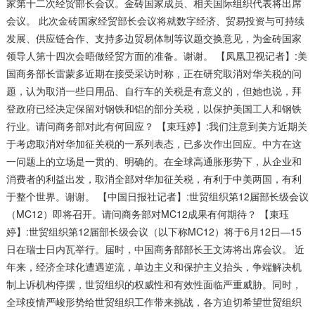
家第十二次经贸部长会议。金砖国家成员、相关国际组织代表将出席
会议。 此次金砖国家经贸部长会议将就数字经济、贸易投资与可持续
发展、供应链合作、支持多边贸易体制等议题交换意见，为金砖国家
领导人第十四次会晤做经贸方面的准备。谢谢。 【凤凰卫视记者】:美
国商务部长雷蒙多近期在接受采访时称，正在研究取消对华关税的问
题，认为取消一些日用品、自行车的关税是有意义的，但她也说，拜
登政府已经决定保留对钢铁和铝的部分关税，以保护美国工人和钢铁
行业。请问商务部对此有何回应？ 【束珏婷】:我们注意到美方近期关
于考虑取消对华加征关税的一系列表态，已多次作出回应。中方在这
一问题上的立场是一贯的、明确的。在全球高通胀形势下，从企业和
消费者的利益出发，取消全部对华加征关税，有利于中美两国，有利
于整个世界。谢谢。 【中国日报社记者】:世贸组织第12届部长级会议
（MC12）即将召开。请问商务部对MC12成果有何期待？ 【束珏
婷】:世贸组织第12届部长级会议（以下称MC12）将于6月12日—15
日在瑞士日内瓦举行。届时，中国商务部部长王文涛将出席会议。 近
年来，经济全球化遭遇逆流，单边主义和保护主义抬头，争端解决机
制上诉机构停摆，世贸组织的权威性和有效性面临严重威胁。同时，
全球疫情严峻形势给世贸组织工作带来挑战，各方迫切希望世贸组织