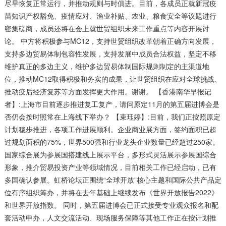
尽早恢复正常运行，并推动规则与时俱进。目前，各成员正就新冠疫
苗知识产权豁免、疫情应对、渔业补贴、农业、粮食安全等议题进行
密集磋商，成员还将在会上就世贸组织未来工作重点等内容开展讨
论。 中方将积极参与MC12，支持世贸组织改革朝着正确方向发展，
支持多边贸易体制包容性发展，支持发展中成员合法权益，坚定不移
维护真正的多边主义，维护多边贸易体制国际规则制定的主渠道地
位，推动MC12取得积极和务实的成果，让世贸组织在应对全球挑战、
推动疫后经济复苏等方面发挥更大作用。谢谢。 【香港南华早报记
者】:上海市目前逐步推进复工复产，请问原定11月的第五届进博会是
否仍会按时照常在上海线下举办？ 【束珏婷】:目前，我们正按照原定
计划稳步推进，各项工作进展顺利。企业商业展方面，签约面积已超
过规划面积的75%，世界500强和行业龙头企业数量已经超过250家。
国家综合展为参展国搭建线上展示平台，多形式灵活展示参展国综合
形象，推介贸易投资产业等领域情况，目前相关工作已经启动，已有
多国确认参展。虹桥论坛正围绕“全球开放”核心主题和国际公共产品定
位有序组织筹办，并将在去年基础上继续发布《世界开放报告2022》
和世界开放指数。 同时，第五届进博会已正式接受专业观众报名和配
套活动申办，人文交流活动、现场服务保障等其他工作正在按计划推