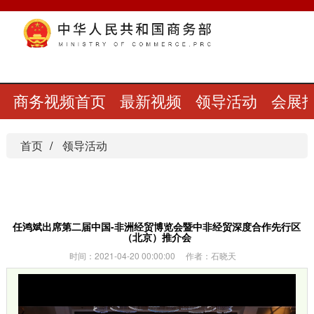
商务视频首页
最新视频
领导活动
会展
首页
领导活动
任鸿斌出席第二届中国-非洲经贸博览会暨中非经贸深度合作先行区
（北京）推介会
时间：2021-04-20 00:00:00 作者：石晓天