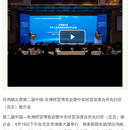
播
放
视
频
任鸿斌出席第二届中国-非洲经贸博览会暨中非经贸深度合作先行区
（北京）推介会
第二届中国—非洲经贸博览会暨中非经贸深度合作先行区（北京）推
介会，4月19日下午在北京市湖南大厦举行。商务部部长助理任鸿斌、